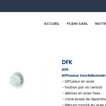
ACCUEIL
FCEMI SARL
NOTR
DFK
DFK
Diffuseur tourbillonnair
– Diffuseur en acier.
– Fixation par vis central.
– Ailettes en acier fixes.
– Cône évasé de répartition
– Plénum monté en acier g